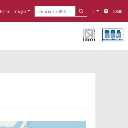
Home
Sfoglia
IT
LOGIN