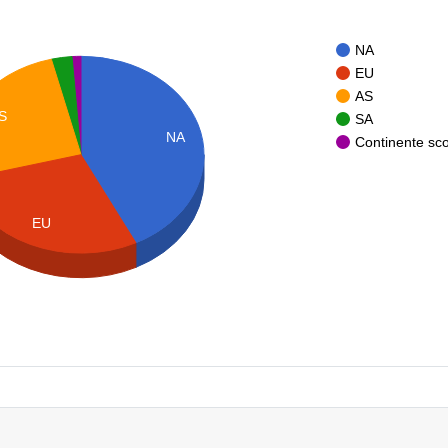
NA
EU
AS
S
SA
NA
Continente sc
EU