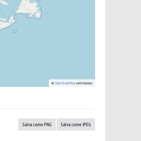
©
OpenStreetMap
contributors.
Salva come PNG
Salva come JPEG