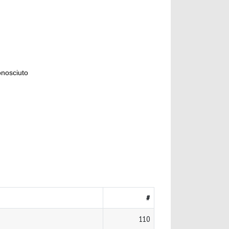
onosciuto
#
110