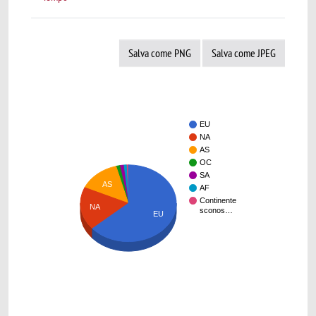
Salva come PNG
Salva come JPEG
EU
NA
AS
OC
SA
AS
AF
Continente
NA
sconos…
EU