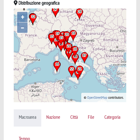
Distribuzione geografica
+
–
©
OpenStreetMap
contributors.
Macroarea
Nazione
Città
File
Categoria
Tempo