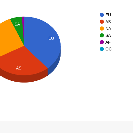
EU
AS
SA
NA
SA
EU
AF
OC
AS