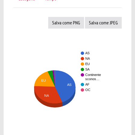
Salva come PNG
Salva come JPEG
AS
NA
EU
SA
Continente
sconos…
EU
AF
AS
OC
NA