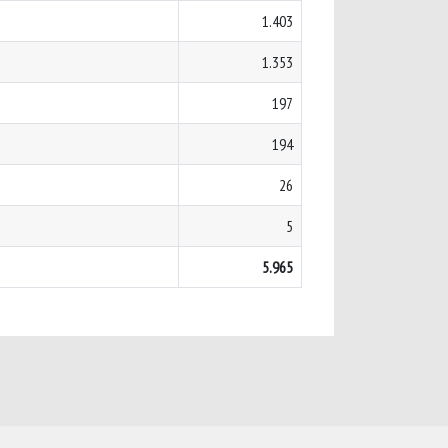
1.403
1.353
197
194
26
5
5.965