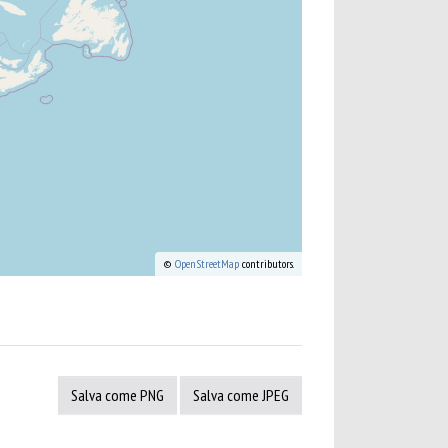
©
OpenStreetMap
contributors.
Salva come PNG
Salva come JPEG