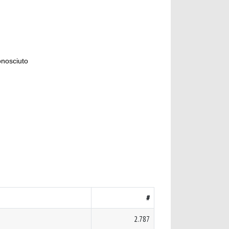
onosciuto
#
2.787