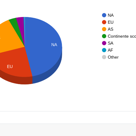
NA
EU
AS
Continente sc
S
SA
NA
AF
Other
EU