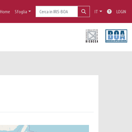
Home
Sfoglia
IT
LOGIN