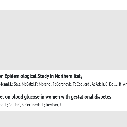
n Epidemiological Study in Northern Italy
enni, L; Sala, M; Calzi, P; Morandi, F; Cortinovis, F; Cogliardi, A; Addis, C; Bellu, R; An
 diet on blood glucose in women with gestational diabetes
 L; Galliani, S; Cortinovis, F; Trevisan, R