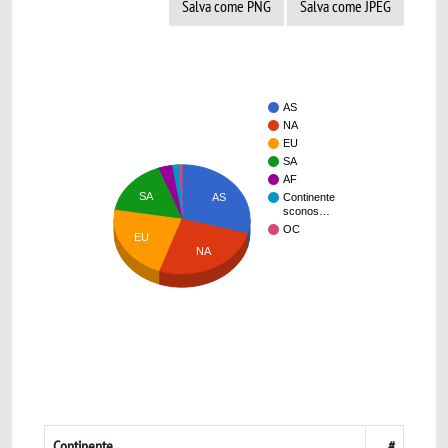
Salva come PNG
Salva come JPEG
AS
NA
EU
SA
AF
SA
AS
Continente
sconos…
OC
EU
NA
Continente
#