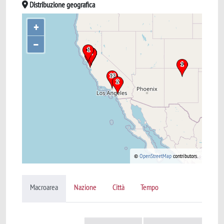
Distribuzione geografica
+
–
©
OpenStreetMap
contributors.
Macroarea
Nazione
Città
Tempo