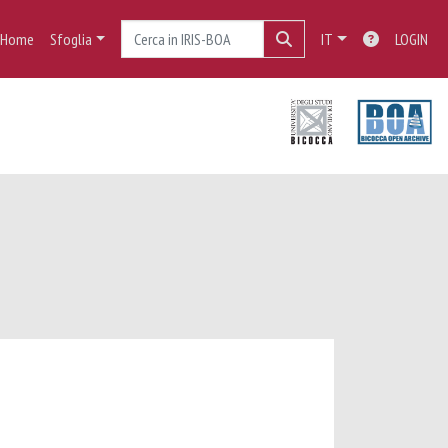
Home
Sfoglia
IT
LOGIN