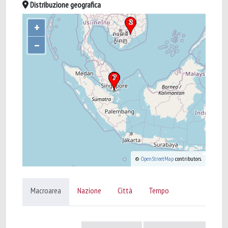
Distribuzione geografica
+
–
©
OpenStreetMap
contributors.
Macroarea
Nazione
Città
Tempo