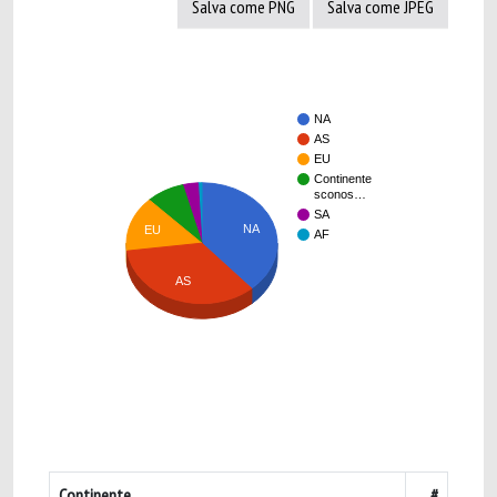
Salva come PNG
Salva come JPEG
NA
AS
EU
Continente
sconos…
SA
NA
EU
AF
AS
Continente
#