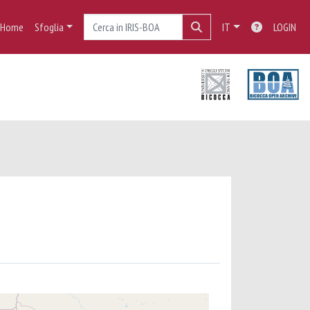
Home
Sfoglia
IT
LOGIN