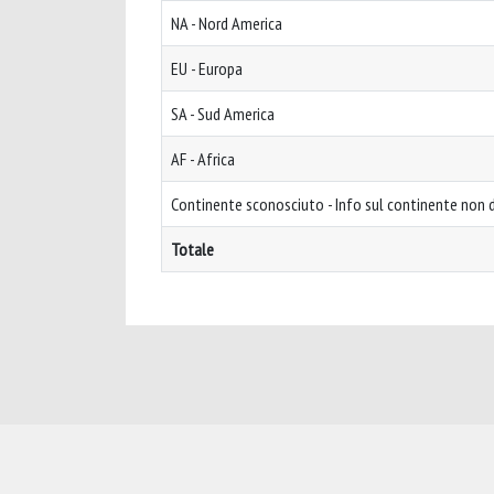
NA - Nord America
EU - Europa
SA - Sud America
AF - Africa
Continente sconosciuto - Info sul continente non d
Totale
Powered by
IRIS
-
about IRIS
-
Utilizzo dei cookie
-
Privacy