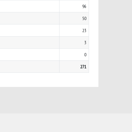
96
50
23
3
0
271