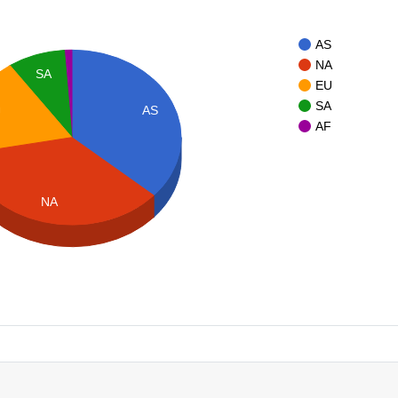
AS
NA
SA
EU
SA
AS
U
AF
NA