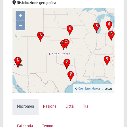
Distribuzione geografica
+
–
©
OpenStreetMap
contributors.
Macroarea
Nazione
Città
File
Categoria
Tempo