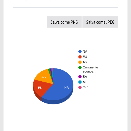
Salva come PNG
Salva come JPEG
NA
EU
AS
Continente
sconos…
SA
AS
AF
OC
NA
EU