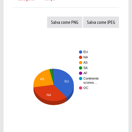
Salva come PNG
Salva come JPEG
EU
NA
AS
SA
AF
Continente
AS
EU
sconos…
OC
NA