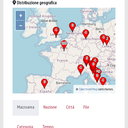
Distribuzione geografica
+
–
©
OpenStreetMap
contributors.
Macroarea
Nazione
Città
File
Categoria
Tempo