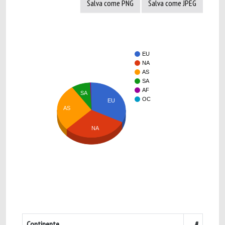
Salva come PNG
Salva come JPEG
EU
NA
AS
SA
AF
SA
OC
EU
AS
NA
Continente
#