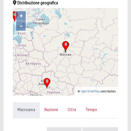
Distribuzione geografica
+
–
©
OpenStreetMap
contributors.
Macroarea
Nazione
Città
Tempo