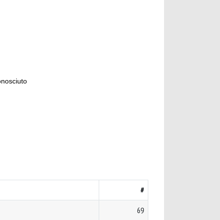
onosciuto
#
69