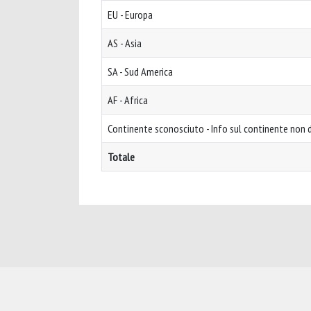
EU - Europa
AS - Asia
SA - Sud America
AF - Africa
Continente sconosciuto - Info sul continente non d
Totale
Powered by
IRIS
-
about IRIS
-
Utilizzo dei cookie
-
Privacy