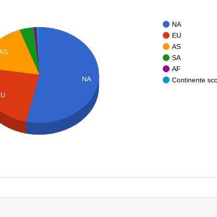
NA
EU
AS
AS
SA
AF
NA
Continente sc
EU