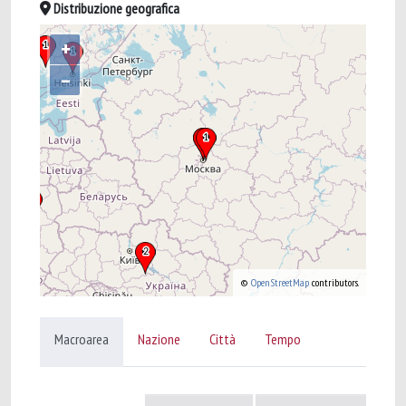
Distribuzione geografica
+
–
©
OpenStreetMap
contributors.
Macroarea
Nazione
Città
Tempo