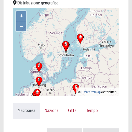
Distribuzione geografica
+
–
©
OpenStreetMap
contributors.
Macroarea
Nazione
Città
Tempo