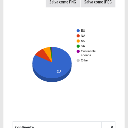
Salva come PNG
Salva come JPEG
EU
NA
AS
SA
Continente
sconos…
Other
EU
Continente
#