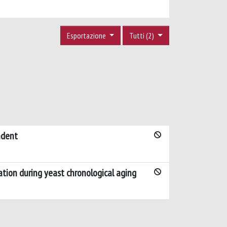
Esportazione
Tutti (2)
ndent
tion during yeast chronological aging