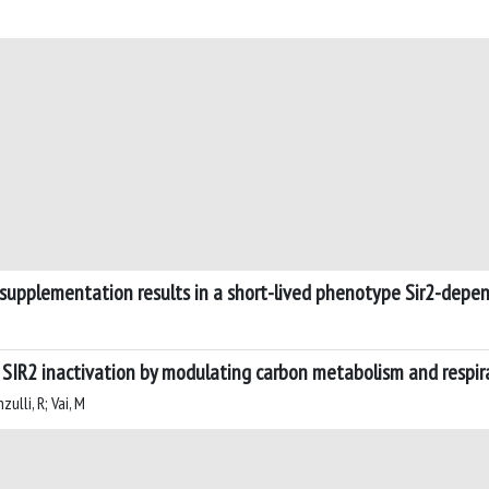
l supplementation results in a short-lived phenotype Sir2-depe
IR2 inactivation by modulating carbon metabolism and respira
ulli, R; Vai, M