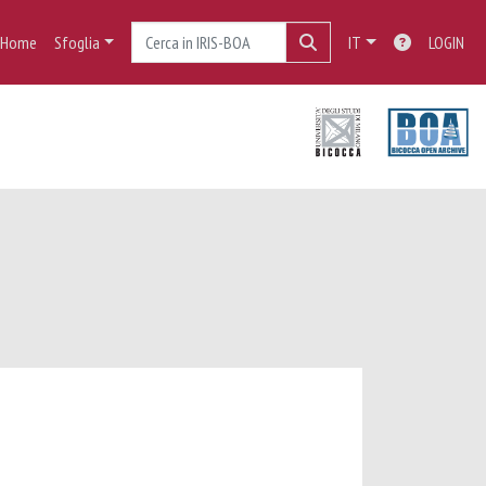
Home
Sfoglia
IT
LOGIN