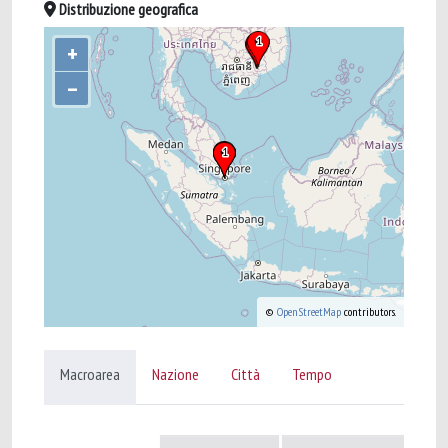
Distribuzione geografica
+
–
©
OpenStreetMap
contributors.
Macroarea
Nazione
Città
Tempo