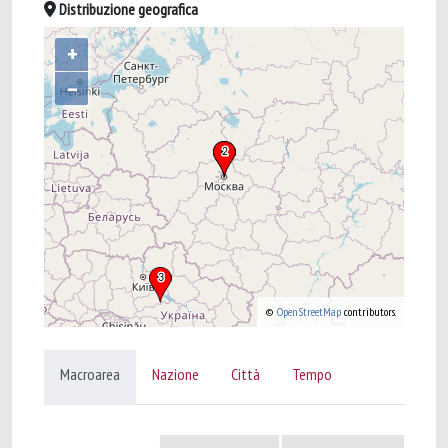
Distribuzione geografica
+
–
©
OpenStreetMap
contributors.
Macroarea
Nazione
Città
Tempo