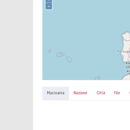
–
Macroarea
Nazione
Città
File