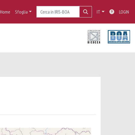
Home
Sfoglia
IT
LOGIN