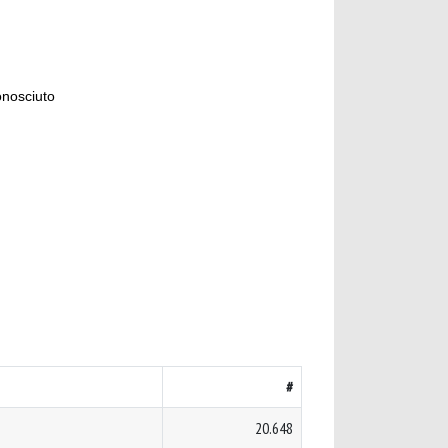
onosciuto
#
20.648