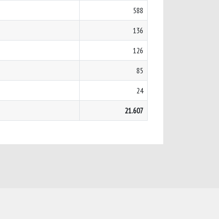
588
136
126
85
24
21.607