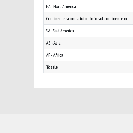
NA - Nord America
Continente sconosciuto - Info sul continente non d
SA - Sud America
AS - Asia
AF - Africa
Totale
Powered by
IRIS
-
about IRIS
-
Utilizzo dei cookie
-
Privacy