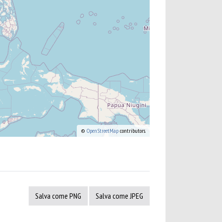
©
OpenStreetMap
contributors.
Salva come PNG
Salva come JPEG