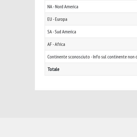
NA - Nord America
EU - Europa
SA - Sud America
AF - Africa
Continente sconosciuto - Info sul continente non d
Totale
Powered by
IRIS
-
about IRIS
-
Utilizzo dei cookie
-
Privacy