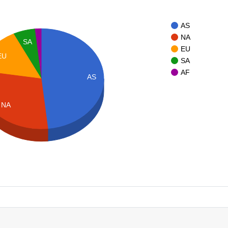
AS
NA
SA
EU
EU
SA
AF
AS
NA