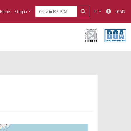
Home
Sfoglia
IT
LOGIN