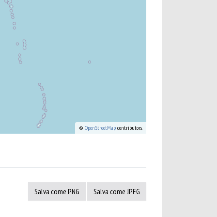
©
OpenStreetMap
contributors.
Salva come PNG
Salva come JPEG