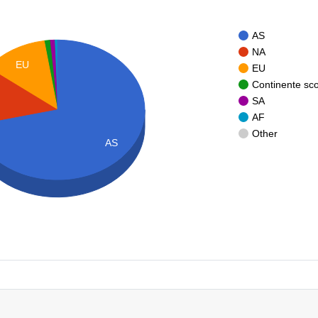
AS
NA
EU
EU
Continente sc
SA
AF
Other
AS