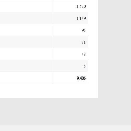
1.320
1.149
96
81
48
5
9.406