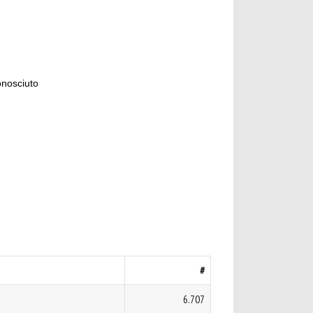
onosciuto
#
6.707