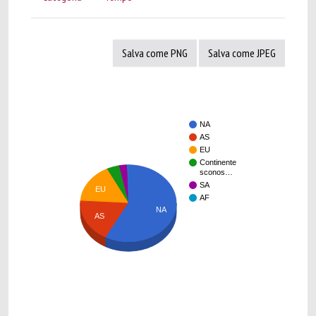
Salva come PNG
Salva come JPEG
NA
AS
EU
Continente
sconos…
SA
EU
AF
NA
AS