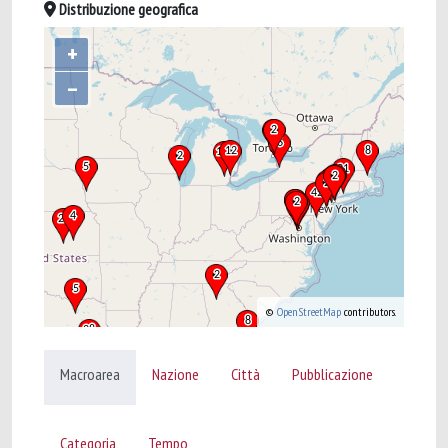
Distribuzione geografica
+
–
©
OpenStreetMap
contributors.
Macroarea
Nazione
Città
Pubblicazione
Categoria
Tempo