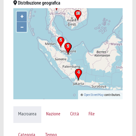
Distribuzione geografica
+
–
©
OpenStreetMap
contributors.
Macroarea
Nazione
Città
File
Categoria
Tempo