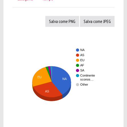
Salva come PNG
Salva come JPEG
NA
AS
EU
AF
SA
Continente
EU
NA
sconos…
Other
AS