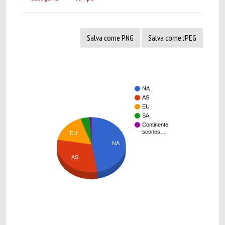
Salva come PNG
Salva come JPEG
NA
AS
EU
SA
Continente
sconos…
EU
NA
AS