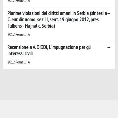
2012 Remelli, A
Plurime violazioni dei diritti umani in Serbia (sintesi a
C. eur. dir. uomo, sez. II, sent. 19 giugno 2012, pres.
Tulkens - Hajnal c. Serbia)
2012 Remelli, A
Recensione a A. DIDDI, L’impugnazione per gli
interessi civili
2012 Remelli, A
Powered by
IRIS
-
about IRIS
-
Utilizzo dei
cookie
-
Privacy
Copyright © 2026