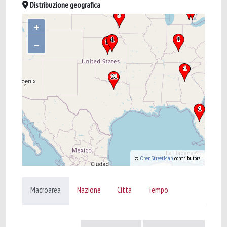
Distribuzione geografica
+
–
©
OpenStreetMap
contributors.
Macroarea
Nazione
Città
Tempo