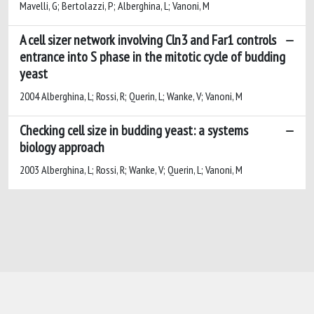
Mavelli, G; Bertolazzi, P; Alberghina, L; Vanoni, M
A cell sizer network involving Cln3 and Far1 controls
entrance into S phase in the mitotic cycle of budding
yeast
2004 Alberghina, L; Rossi, R; Querin, L; Wanke, V; Vanoni, M
Checking cell size in budding yeast: a systems
biology approach
2003 Alberghina, L; Rossi, R; Wanke, V; Querin, L; Vanoni, M
Powered by
IRIS
-
about IRIS
-
Utilizzo dei