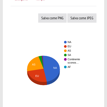
Salva come PNG
Salva come JPEG
NA
EU
AS
SA
Continente
sconos…
AS
AF
NA
EU