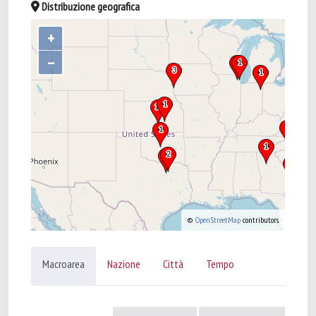
Distribuzione geografica
+
–
©
OpenStreetMap
contributors.
Macroarea
Nazione
Città
Tempo