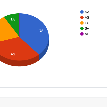
NA
AS
SA
EU
SA
NA
AF
AS