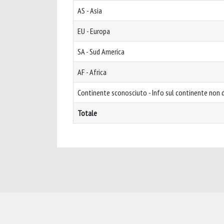
AS - Asia
EU - Europa
SA - Sud America
AF - Africa
Continente sconosciuto - Info sul continente non d
Totale
Powered by
IRIS
-
about IRIS
-
Utilizzo dei cookie
-
Privacy