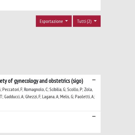
Esportazione
Tutti (2)
iety of gynecology and obstetrics (sigo)
; Peccatori, F; Romagnolo, C; Scibilia, G; Scollo, P; Zola,
 T; Gadducci, A; Ghezzi, F; Lagana, A; Melis, G; Paoletti, A;