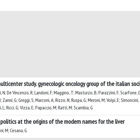
ulticenter study. gynecologic oncology group of the italian soc
rci, N; De Vincenzo, R; Landoni, F; Maggino, T; Masturzo, B; Parazzini, F; Scarfone, G
M; Zanni, G; Greggi, S; Marconi, A; Rizzo, N; Ruspa, G; Meroni, M; Volpi, E; Simoncini,
i, L; Ricci, G; Vizza, E; Papaccio, M; Ratti, M; Scambia, G
 politics at the origins of the modern names for the liver
ni, M; Cesana, G