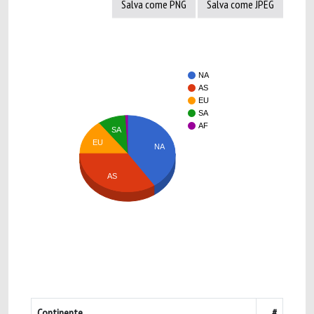
Salva come PNG
Salva come JPEG
NA
AS
EU
SA
AF
SA
EU
NA
AS
Continente
#