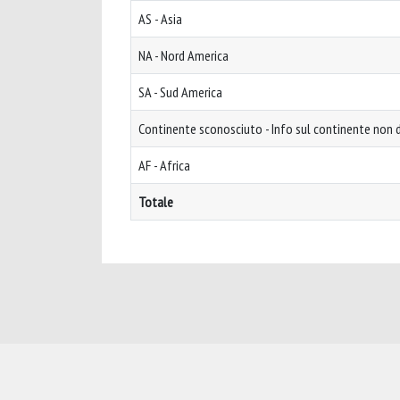
AS - Asia
NA - Nord America
SA - Sud America
Continente sconosciuto - Info sul continente non d
AF - Africa
Totale
Powered by
IRIS
-
about IRIS
-
Utilizzo dei cookie
-
Privacy