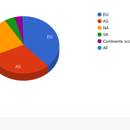
EU
AS
NA
SA
EU
Continente sc
AF
AS