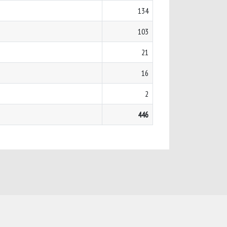
134
103
21
16
2
446