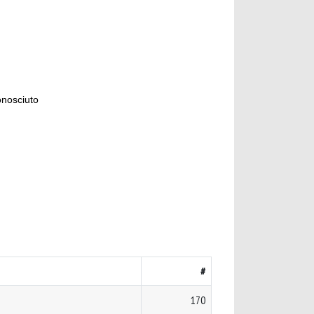
onosciuto
#
170