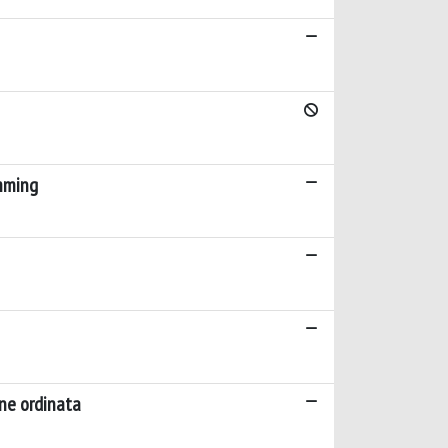
amming
one ordinata