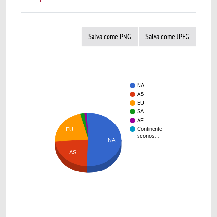
Salva come PNG
Salva come JPEG
NA
AS
EU
SA
AF
Continente
EU
sconos…
NA
AS