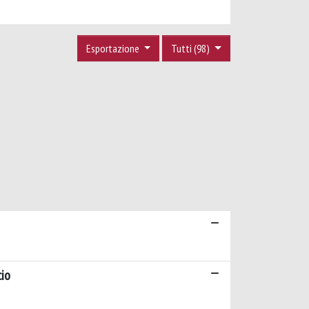
Esportazione
Tutti (98)
cio