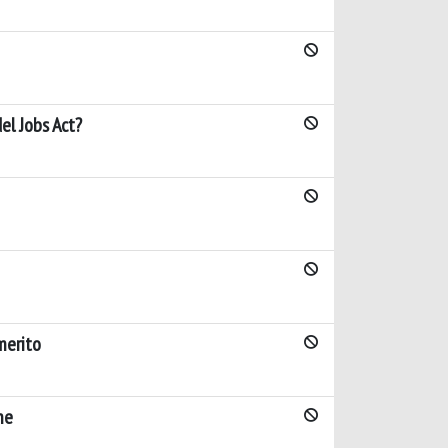
del Jobs Act?
merito
ne