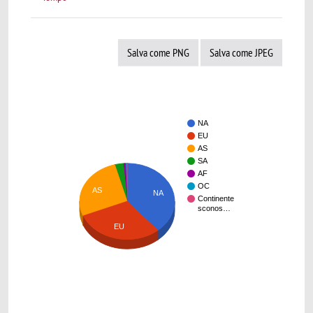
Salva come PNG
Salva come JPEG
NA
EU
AS
SA
AF
OC
AS
NA
Continente
sconos…
EU