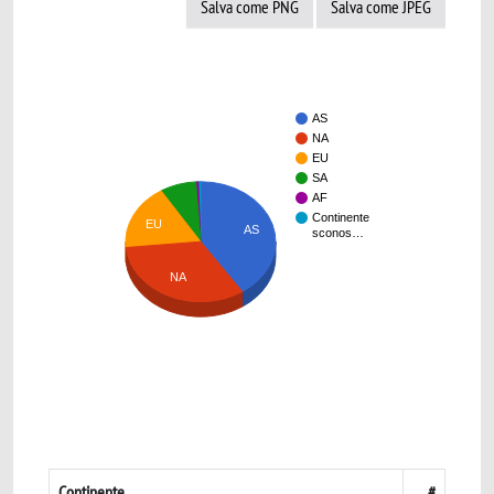
Salva come PNG
Salva come JPEG
AS
NA
EU
SA
AF
Continente
EU
AS
sconos…
NA
Continente
#