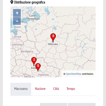
Distribuzione geografica
+
–
©
OpenStreetMap
contributors.
Macroarea
Nazione
Città
Tempo