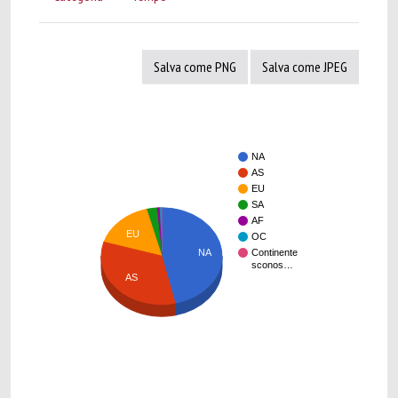
Salva come PNG
Salva come JPEG
NA
AS
EU
SA
AF
EU
OC
NA
Continente
sconos…
AS