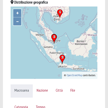
Distribuzione geografica
+
–
©
OpenStreetMap
contributors.
Macroarea
Nazione
Città
File
Categoria
Tempo