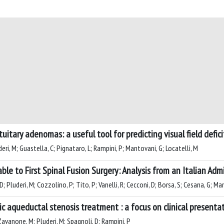
itary adenomas: a useful tool for predicting visual field defici
eri, M; Guastella, C; Pignataro, L; Rampini, P; Mantovani, G; Locatelli, M
le to First Spinal Fusion Surgery: Analysis from an Italian Ad
; Pluderi, M; Cozzolino, P; Tito, P; Vanelli, R; Cecconi, D; Borsa, S; Cesana, G; Ma
ic aqueductal stenosis treatment : a focus on clinical presentat
; Zavanone, M; Pluderi, M; Spagnoli, D; Rampini, P