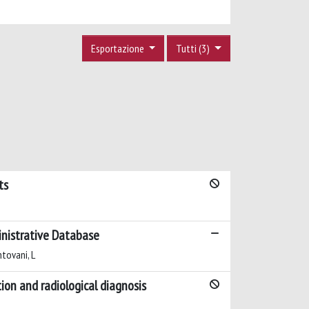
Esportazione
Tutti (3)
ts
ministrative Database
ntovani, L
ion and radiological diagnosis