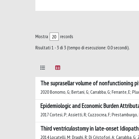
Mostra
records
Risultati 1 - 3 di 3 (tempo di esecuzione: 0.0 secondi).
The suprasellar volume of nonfunctioning pitu
2020 Bonomo, G; Bertani, G; Carrabba, G; Ferrante, E; Plud
Epidemiologic and Economic Burden Attributab
2017 Cortesi, P; Assietti, R; Cuzzocrea, F; Prestamburgo, D
Third ventriculostomy in late-onset Idiopath
2014 Locatelli, M; Draghi, R; Di Cristofori, A; Carrabba, G