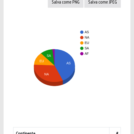
Salva come PNG
Salva come JPEG
AS
NA
EU
SA
AF
SA
EU
AS
NA
Continente
#