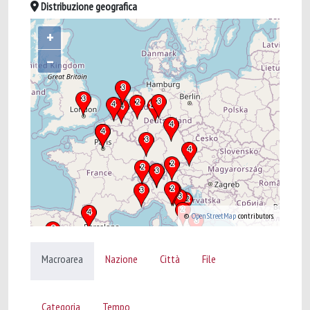
Distribuzione geografica
+
–
©
OpenStreetMap
contributors.
Macroarea
Nazione
Città
File
Categoria
Tempo