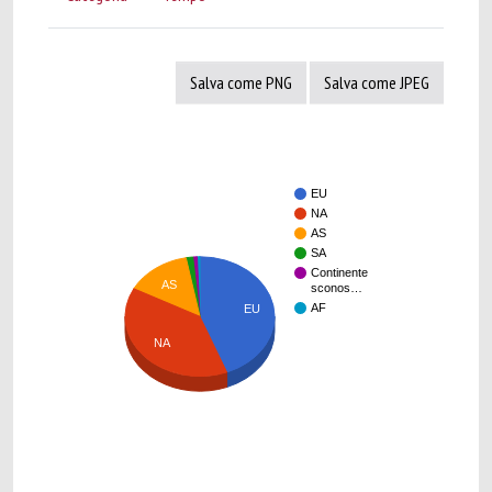
Salva come PNG
Salva come JPEG
EU
NA
AS
SA
Continente
AS
sconos…
AF
EU
NA