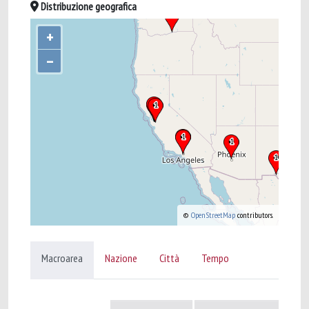
Distribuzione geografica
+
–
©
OpenStreetMap
contributors.
Macroarea
Nazione
Città
Tempo