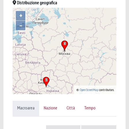
Distribuzione geografica
+
–
©
OpenStreetMap
contributors.
Macroarea
Nazione
Città
Tempo