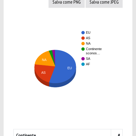
Salva come PNG
Salva come JPEG
EU
AS
NA
Continente
sconos…
SA
NA
AF
EU
AS
Continente
#