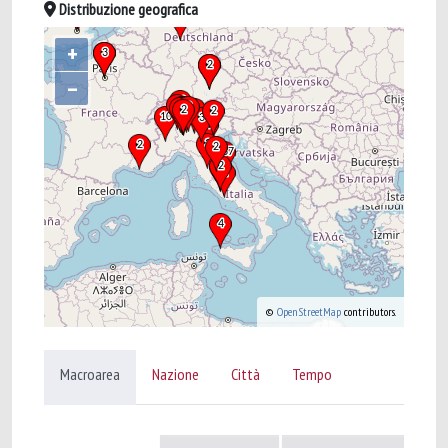
Distribuzione geografica
+
–
©
OpenStreetMap
contributors.
Macroarea
Nazione
Città
Tempo