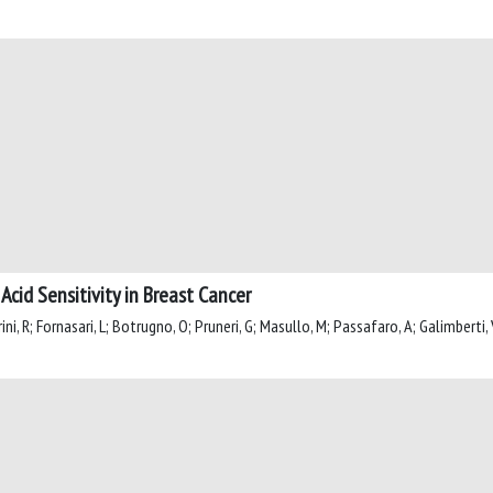
cid Sensitivity in Breast Cancer
ni, R; Fornasari, L; Botrugno, O; Pruneri, G; Masullo, M; Passafaro, A; Galimberti, V; 