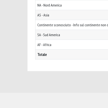
NA - Nord America
AS - Asia
Continente sconosciuto - Info sul continente non d
SA - Sud America
AF - Africa
Totale
Powered by
IRIS
-
about IRIS
-
Utilizzo dei cookie
-
Privacy