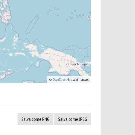
©
OpenStreetMap
contributors.
Salva come PNG
Salva come JPEG