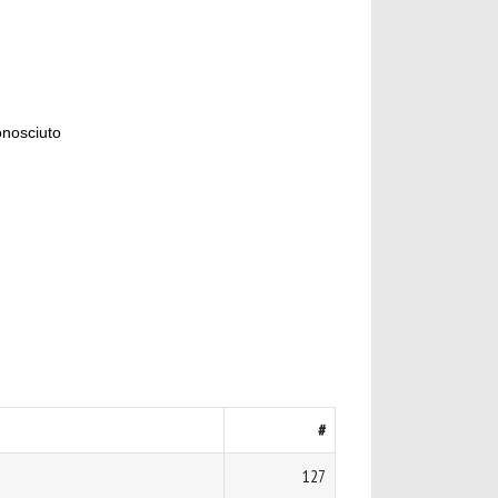
onosciuto
#
127