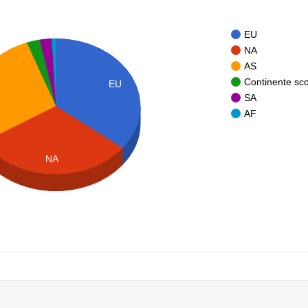
EU
NA
AS
Continente sc
EU
SA
AF
NA