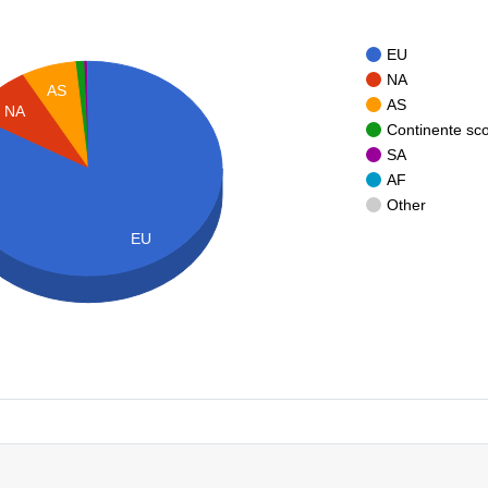
EU
NA
AS
AS
NA
Continente sc
SA
AF
Other
EU