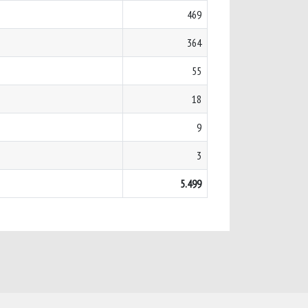
469
364
55
18
9
3
5.499