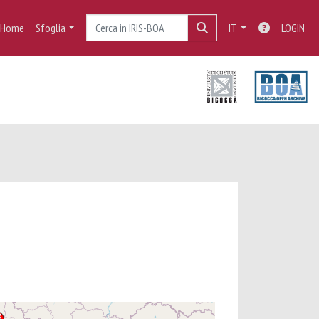
Home
Sfoglia
IT
LOGIN