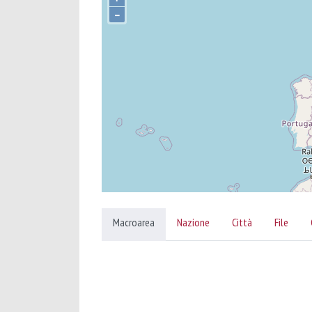
–
Macroarea
Nazione
Città
File