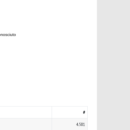
onosciuto
#
4.581