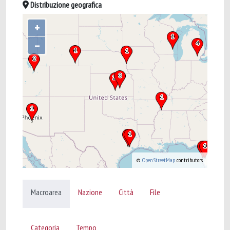
Distribuzione geografica
+
–
©
OpenStreetMap
contributors.
Macroarea
Nazione
Città
File
Categoria
Tempo