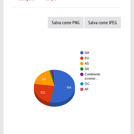
Salva come PNG
Salva come JPEG
NA
EU
AS
SA
Continente
sconos…
AS
OC
NA
AF
EU